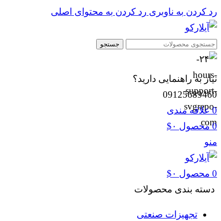
رد کردن به ناوبری
رد کردن به محتوای اصلی
جستجو
نیاز به راهنمایی دارید؟
09125689460
0
علاقه مندی
0
محصول
۰
$
منو
0
محصول
۰
$
دسته بندی محصولات
تجهیزات صنعتی