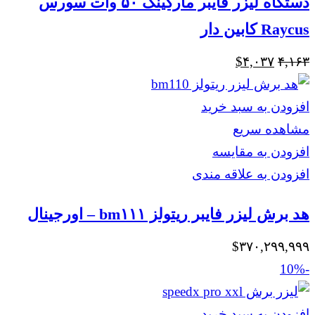
دستگاه لیزر فایبر مارکینگ ۵۰ وات سورس
Raycus کابین دار
قیمت
قیمت
$
۴,۰۳۷
۴,۱۶۳
اصلی
فعلی
$۴,۰۳۷
$۴,۱۶۳
افزودن به سبد خرید
بود.
است.
مشاهده سریع
افزودن به مقایسه
افزودن به علاقه مندی
هد برش لیزر فایبر ریتولز bm۱۱۱ – اورجینال
$
۳۷۰,۲۹۹,۹۹۹
-10%
افزودن به سبد خرید