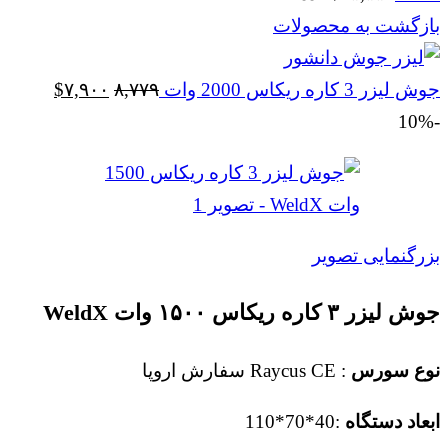
بازگشت به محصولات
قیمت
قیمت
جوش لیزر 3 کاره ریکاس 2000 وات
۸,۷۷۹
۷,۹۰۰
$
اصلی
فعلی
-10%
$۷,۹۰۰
$۸,۷۷۹
بود.
است.
بزرگنمایی تصویر
جوش لیزر ۳ کاره ریکاس ۱۵۰۰ وات WeldX
نوع سورس
: Raycus CE سفارش اروپا
ابعاد دستگاه
:40*70*110