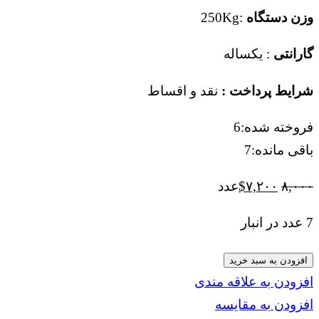
وزن دستگاه
:250Kg
گارانتی
: یکساله
شرایط پرداخت :
نقد و اقساط
فروخته شده:
6
باقی مانده:
7
قیمت
قیمت
۸,۰۰۰
۷,۲۰۰
$
عدد
اصلی
فعلی
7 عدد در انبار
$۷,۲۰۰
$۸,۰۰۰
بود.
است.
جوش
افزودن به سبد خرید
لیزر
افزودن به علاقه مندی
3
افزودن به مقایسه