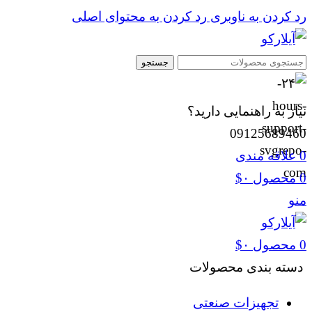
رد کردن به ناوبری
رد کردن به محتوای اصلی
جستجو
نیاز به راهنمایی دارید؟
09125689460
0
علاقه مندی
0
محصول
۰
$
منو
0
محصول
۰
$
دسته بندی محصولات
تجهیزات صنعتی