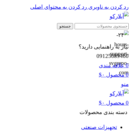
رد کردن به ناوبری
رد کردن به محتوای اصلی
جستجو
نیاز به راهنمایی دارید؟
09125689460
0
علاقه مندی
0
محصول
۰
$
منو
0
محصول
۰
$
دسته بندی محصولات
تجهیزات صنعتی