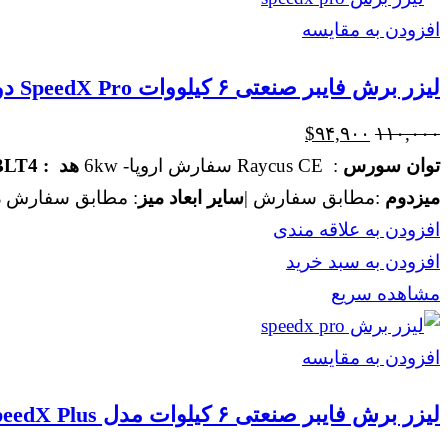
افزودن به مقایسه
لیزر برش فایبر صنعتی ۶ کیلووات SpeedX Pro دو میز ۶۰۲۰
قیمت
قیمت
$
۹۴,۹۰۰
۱۱۰,۰۰۰
اصلی
فعلی
توان سورس
: Raycus CE سفارش اروپا- 6kw
هد : BLT4
$۹۴,۹۰۰
$۱۱۰,۰۰۰
میزدوم
:مطابق سفارش |
سایر ابعاد میز
: مطابق سفارش
م
بود.
است.
افزودن به علاقه مندی
افزودن به سبد خرید
مشاهده سریع
افزودن به مقایسه
لیزر برش فایبر صنعتی ۶ کیلوات مدل SpeedX Plus دو میز ۳۰۱۵