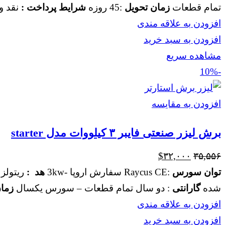
$۳۰,۰۰۰
$۳۳,۳۵۰
تمام قطعات
زمان تحویل
:45 روزه
شرایط پرداخت :
نقد و
بود.
است.
افزودن به علاقه مندی
افزودن به سبد خرید
مشاهده سریع
-10%
افزودن به مقایسه
برش لیزر صنعتی فایبر ۳ کیلووات مدل starter
قیمت
قیمت
$
۳۲,۰۰۰
۳۵,۵۵۶
اصلی
فعلی
توان سورس
:Raycus CE سفارش اروپا -3kw
هد :
ریتولز 
$۳۲,۰۰۰
$۳۵,۵۵۶
شده
گارانتی
: دو سال تمام قطعات – سورس یکسال
زما
بود.
است.
افزودن به علاقه مندی
افزودن به سبد خرید