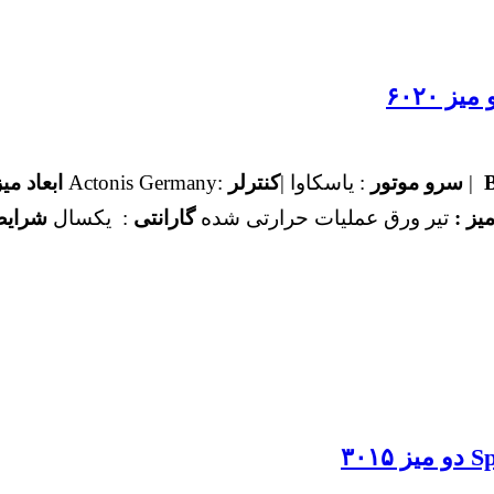
|
سرو موتور
: یاسکاوا |
کنترلر
:Actonis Germany
ابعاد م
یز :
تیر ورق عملیات حرارتی شده
گارانتی
: یکسال
شرایط