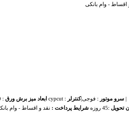
 اقساط - وام بانکی
|
سرو موتور
: فوجی|
کنترلر
: cypcut
ابعاد میز برش ورق
: 1500 *3000 تک میز
ن تحویل
:45 روزه
شرایط پرداخت :
نقد و اقساط - وام بانک