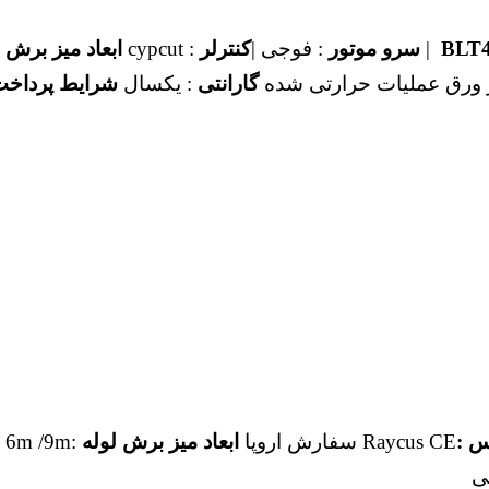
|
سرو موتور
: فوجی |
کنترلر
: cypcut
ابعاد میز برش 
 ورق عملیات حرارتی شده
گارانتی
: یکسال
شرایط پرداخت
س :
Raycus CE سفارش اروپا
ابعاد میز برش لوله
:6m /9m بسته به سفارش
ی