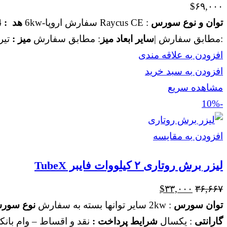
$
۶۹,۰۰۰
توان و نوع سورس
: Raycus CE سفارش اروپا-6kw
هد : BLT4
:مطابق سفارش |
سایر ابعاد میز
: مطابق سفارش
میز :
تیر
افزودن به علاقه مندی
افزودن به سبد خرید
مشاهده سریع
-10%
افزودن به مقایسه
لیزر برش روتاری ۲ کیلووات فایبر TubeX
قیمت
قیمت
$
۳۳,۰۰۰
۳۶,۶۶۷
اصلی
فعلی
توان سورس
: 2kw سایر توانها بسته به سفارش
نوع سور
$۳۳,۰۰۰
$۳۶,۶۶۷
گارانتی
: یکسال
شرایط پرداخت :
نقد و اقساط – وام بانک