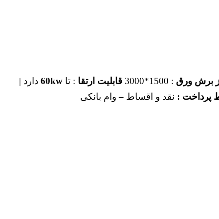
یز برش ورق
: 1500*3000
قابلیت ارتقا
: تا
60kw
دارد |
 پرداخت :
نقد و اقساط – وام بانکی