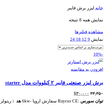
خانه
لیزر برش فایبر
مرتب‌سازی
نمایش همه 8 نتیجه
بر
مشاهده فیلترها
اساس
نمایش
9
12
18
24
جدیدترین
-10%
افزودن به مقایسه
برش لیزر صنعتی فایبر ۲ کیلووات مدل starter
قیمت
قیمت
$
۳۰,۰۰۰
۳۳,۳۵۰
اصلی
فعلی
توان سورس
:Raycus CE سفارش اروپا -6kw
هد :
ریتولز 