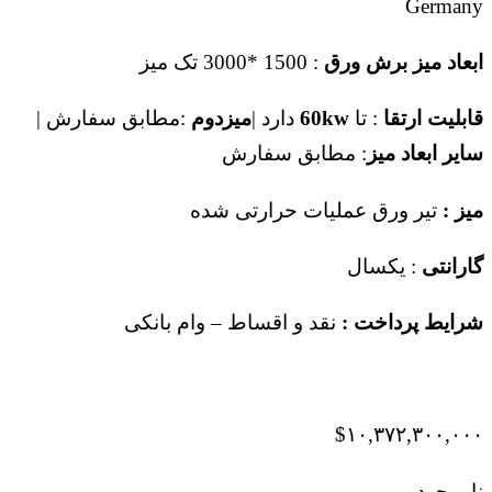
Germany
ابعاد میز برش ورق
: 1500 *3000 تک میز
قابلیت ارتقا
: تا
60kw
دارد |
میزدوم
:مطابق سفارش |
سایر ابعاد میز
: مطابق سفارش
میز :
تیر ورق عملیات حرارتی شده
گارانتی
: یکسال
شرایط پرداخت :
نقد و اقساط – وام بانکی
$
۱۰,۳۷۲,۳۰۰,۰۰۰
ناموجود