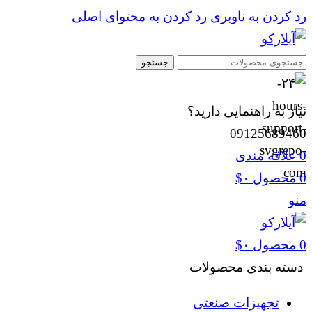
رد کردن به ناوبری
رد کردن به محتوای اصلی
جستجو
نیاز به راهنمایی دارید؟
09125689460
0
علاقه مندی
0
محصول
۰
$
منو
0
محصول
۰
$
دسته بندی محصولات
تجهیزات صنعتی