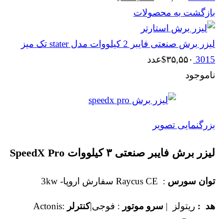
اصلی
فعلی
بازگشت به محصولات
$۱۰۹,۹۰۰
$۱۲۲,۱۱۳
بود.
است.
لیزر برش صنعتی فایبر 2 کیلووات مدل stater تک میز
3015
۳۵,۵۵۰
$
عدد
ناموجود
بزرگنمایی تصویر
لیزر برش فایبر صنعتی ۳ کیلووات SpeedX Pro
توان سورس
: Raycus CE سفارش اروپا- 3kw
هد :
ریتولز |
سرو موتور
: فوجی|
کنترلر
:Actonis